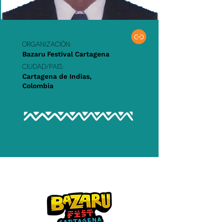
Organización:
Bazaru Festival Cartagena
Ciudad/PAIS:
Cartagena de Indias,
Colombia