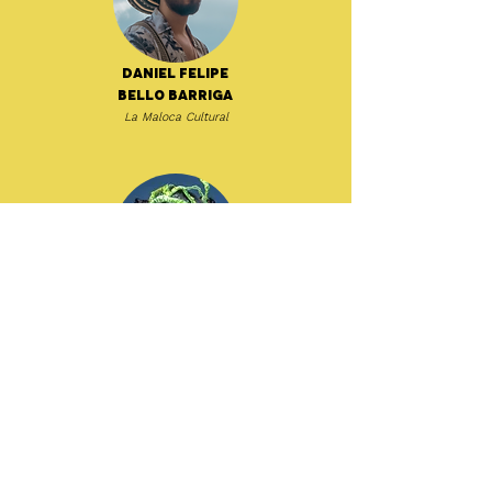
Daniel Felipe
Bello Barriga
La Maloca Cultural
Dat García
ZZK Records