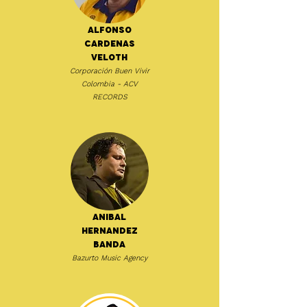
Alfonso
Cardenas
Veloth
Corporación Buen Vivir
Colombia - ACV
RECORDS
Anibal
Hernandez
Banda
Bazurto Music Agency