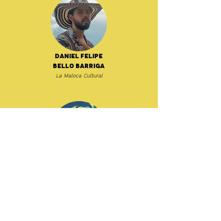
Daniel Felipe
Bello Barriga
La Maloca Cultural
Dat García
ZZK Records