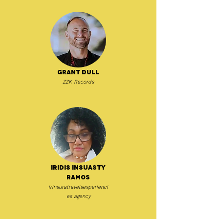
Grant Dull
ZZK Records
Iridis Insuasty
Ramos
irinsuratravelsexperienci
es agency