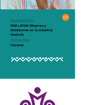
Organización:
MIM LATAM (Mujeres y
Disidencias en la Industria
Musical)
Ciudad/PAIS:
Panamá