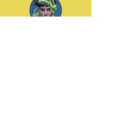
Dat García
ZZK Records
Diego Gómez
Guzmán
Llorona Records /
Discos Pacífico