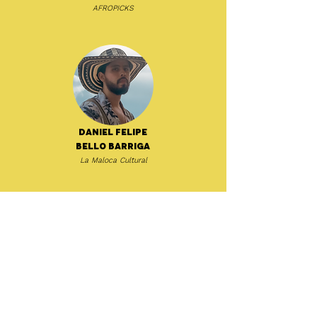
AFROPICKS
Daniel Felipe
Bello Barriga
La Maloca Cultural
Dat García
ZZK Records