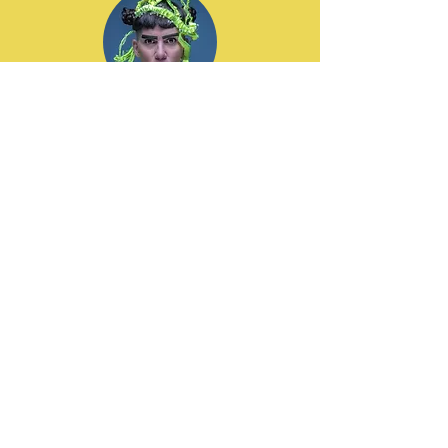
Dat García
ZZK Records
Diego Gómez
Guzmán
Llorona Records /
Discos Pacífico