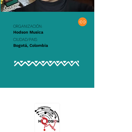
Organización:
Hodson Musica
Ciudad/PAIS:
Bogotá, Colombia