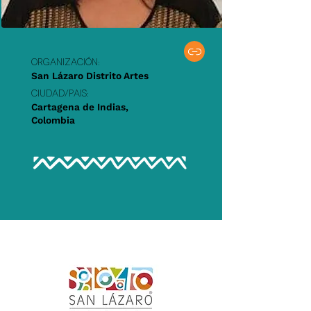
Organización:
San Lázaro Distrito Artes
Ciudad/PAIS:
Cartagena de Indias,
Colombia