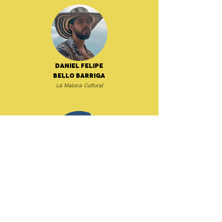
Daniel Felipe
Bello Barriga
La Maloca Cultural
Dat García
ZZK Records