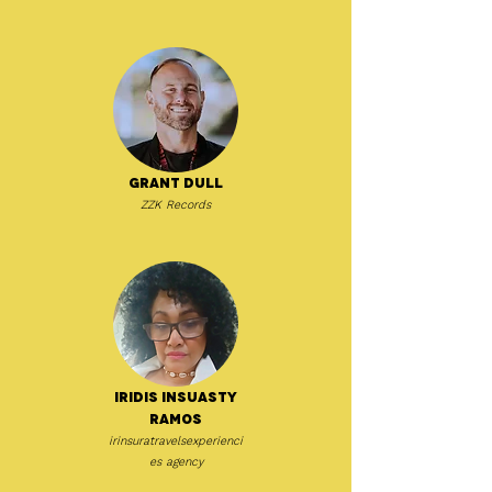
Grant Dull
ZZK Records
Iridis Insuasty
Ramos
irinsuratravelsexperienci
es agency