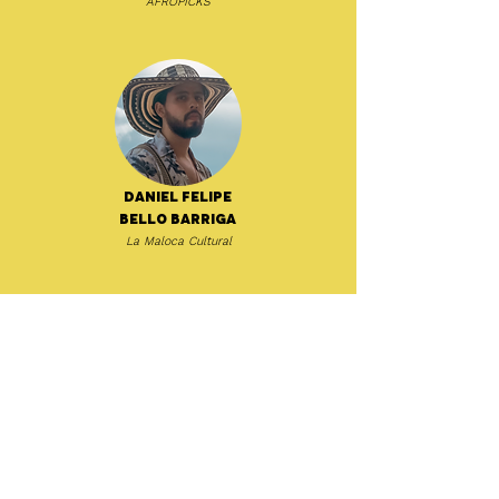
AFROPICKS
Daniel Felipe
Bello Barriga
La Maloca Cultural
Dat García
ZZK Records