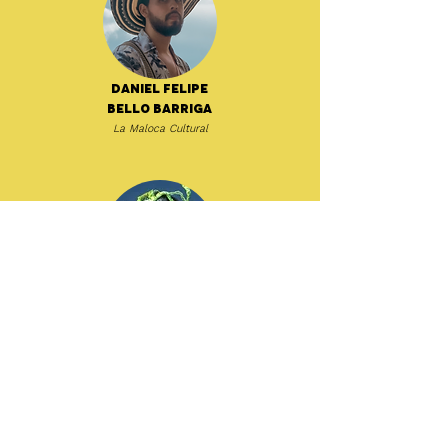
Daniel Felipe
Bello Barriga
La Maloca Cultural
Dat García
ZZK Records