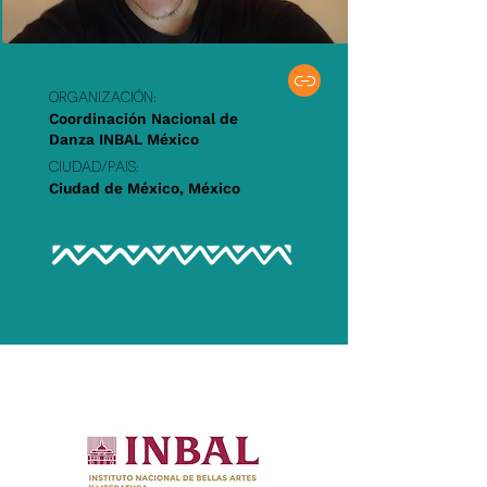
Organización:
Coordinación Nacional de
Danza INBAL México
Ciudad/PAIS:
Ciudad de México, México