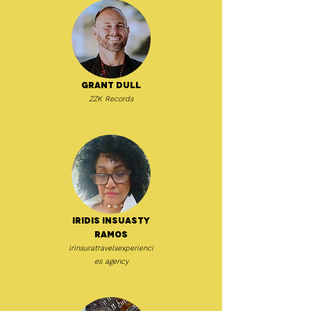
Grant Dull
ZZK Records
Iridis Insuasty
Ramos
irinsuratravelsexperienci
es agency