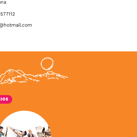
una
577112
9@hotmail.com
cios