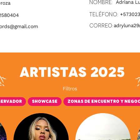
Nombre:
Adriana L
eroza
Teléfono:
+573023
2580404
Correo:
adryluna2
cords@gmail.com
Artistas 2025
Filtros
servador
Showcase
Zonas de encuentro y nego