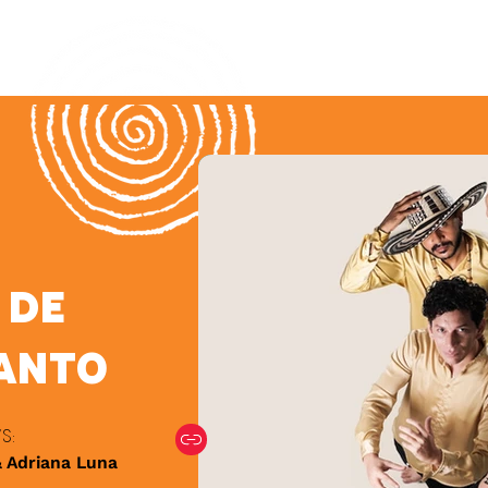
 De
anto
s:
& Adriana Luna