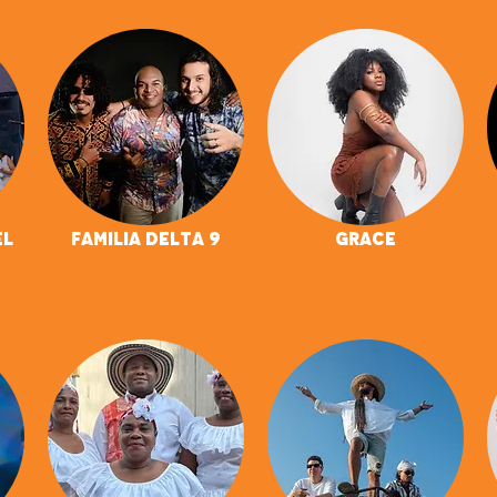
El
Familia Delta 9
GRACE