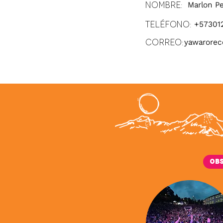
Nombre:
Marlon P
Teléfono:
+57301
Correo:
yawarore
Ob