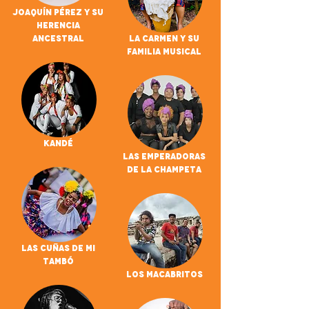
Joaquín Pérez Y Su
Herencia
Ancestral
La Carmen y su
Familia Musical
Kandé
Las Emperadoras
De La Champeta
Las Cuñas De Mi
Tambó
Los Macabritos