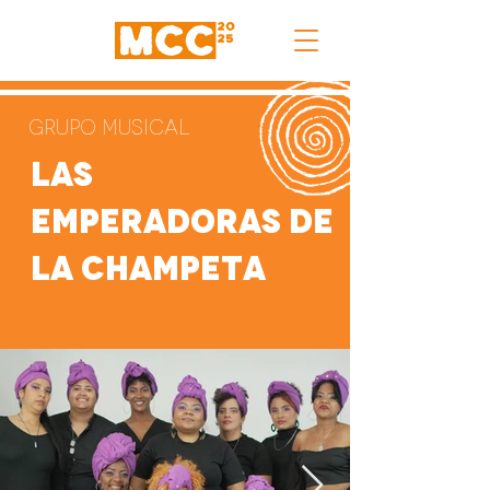
Grupo Musical
Las
Emperadoras De
La Champeta