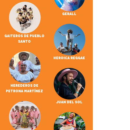
Gerall
Gaiteros De Pueblo
Santo
Heroica Reggae
Herederos de
Petrona Martínez
Juan Del Sol