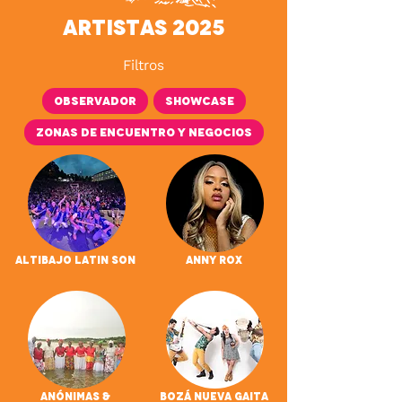
Artistas 2025
Filtros
Observador
Showcase
Zonas de encuentro y negocios
Altibajo Latin Son
Anny Rox
Anónimas &
Bozá Nueva Gaita