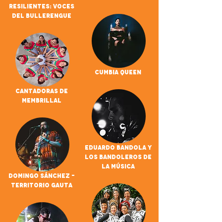
Resilientes: Voces
del Bullerengue
Cumbia Queen
Cantadoras De
Membrillal
Eduardo Bandola Y
Los Bandoleros De
La Música
Domingo Sánchez -
Territorio Gauta