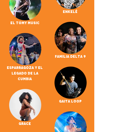
Enkelé
El Tomy Music
Familia Delta 9
Esparragoza Y El
Legado De La
Cumbia
Gaita Loop
GRACE