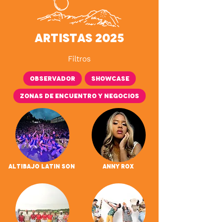
Artistas 2025
Filtros
Observador
Showcase
Zonas de encuentro y negocios
Altibajo Latin Son
Anny Rox