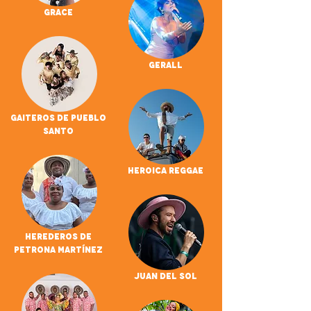
GRACE
Gerall
Gaiteros De Pueblo
Santo
Heroica Reggae
Herederos de
Petrona Martínez
Juan Del Sol