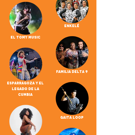
Enkelé
El Tomy Music
Familia Delta 9
Esparragoza Y El
Legado De La
Cumbia
Gaita Loop