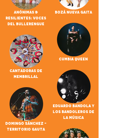
Anónimas &
Bozá Nueva Gaita
Resilientes: Voces
del Bullerengue
Cumbia Queen
Cantadoras De
Membrillal
Eduardo Bandola Y
Los Bandoleros De
La Música
Domingo Sánchez -
Territorio Gauta