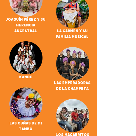
Joaquín Pérez Y Su
Herencia
Ancestral
La Carmen y su
Familia Musical
Kandé
Las Emperadoras
De La Champeta
Las Cuñas De Mi
Tambó
Los Macabritos