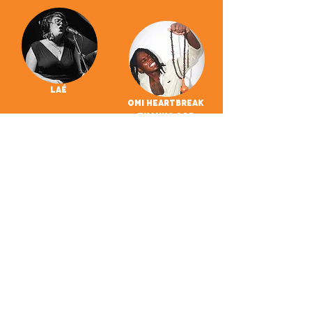
Laé
OMI HEARTBREAK
THANKS GOD
Makkenzie
Pargo Project
Papayebrass