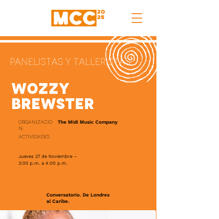
Panelistas y TAlleristas
Wozzy
Brewster
Organizació
The Midi Music Company
n:
Actividades
:
Jueves 27 de Noviembre –
3:00 p.m. a 4:00 p.m.
Conversatorio. De Londres
al Caribe.